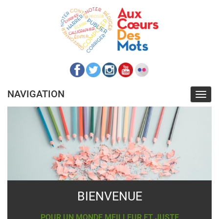
Aller
au
contenu
principal
NAVIGATION
Toggl
navig
BIENVENUE
POUR UN MONDE MEILLEUR ET JUSTE