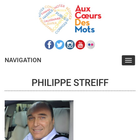
Aller
au
contenu
principal
NAVIGATION
Toggl
navig
PHILIPPE STREIFF