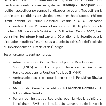
au développement du
mini-manche
, système de conduite pour
handicapés lourds, et crée les systèmes
Handibip
et
Handipark
pour
faciliter l’accueil des personnes handicapées au volant.
Très actif sur le
terrain des conditions de vie des personnes handicapées, Philippe
Streiff devient en 2002 Conseiller Technique à la Délégation
Interministérielle aux Personnes Handicapées (DIPH), placée sous la
tutelle du Ministère de la Santé et des Solidarités.
Depuis 2007, il est
Conseiller Technique Handicap
à la Délégation à la Sécurité et à la
Circulation Routières (DSCR), sous la tutelle du Ministère de l’Ecologie,
du Développement Durable et de l’Energie.
Ses engagements sont nombreux :
Administrateur du Centre National pour le Développement du
Sport (
CNDS
) et du Fonds pour l’Insertion des Personnes
Handicapées dans la Fonction Publique (
FIPHFP
).
Ambassadeur du « Défi pour la Terre » de la
Fondation Nicolas
Hulot
.
Membre des Comités Exécutifs de la
Fondation Norauto
et de
la
Fondation Geodis
.
Parrain de l’Institut de Recherche pour la Moelle épinière et
l’Encéphale (
IRME
), de l’Institut du Cerveau et de la Moelle