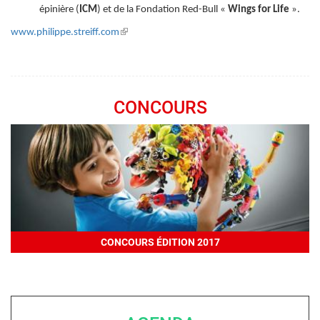
épinière (
ICM
) et de la Fondation Red-Bull «
Wings for Life
».
(link
www.philippe.streiff.com
is
external)
CONCOURS
CONCOURS ÉDITION 2017