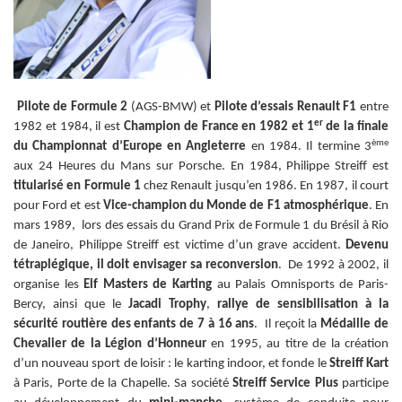
Pilote de Formule 2
(AGS-BMW) et
Pilote d’essais Renault F1
entre
er
1982 et 1984, il est
Champion de France en 1982 et 1
de la finale
ème
du Championnat d’Europe en Angleterre
en 1984. Il termine 3
aux 24 Heures du Mans sur Porsche.
En 1984, Philippe Streiff est
titularisé en
Formule 1
chez Renault jusqu’en 1986. En 1987, il court
pour Ford et est
Vice-champion du Monde de F1 atmosphérique
.
En
mars 1989, lors des essais du Grand Prix de Formule 1 du Brésil à Rio
de Janeiro, Philippe Streiff est victime d’un grave accident.
Devenu
tétraplégique, il doit envisager
sa reconversion
.
De 1992 à 2002, il
organise les
Elf Masters de Karting
au Palais Omnisports de Paris-
Bercy, ainsi que le
Jacadi Trophy
,
rallye de sensibilisation à la
sécurité routière des enfants de 7 à 16 ans
.
Il reçoit la
Médaille de
Chevalier de la Légion d’Honneur
en 1995, au titre de la création
d’un nouveau sport de loisir : le karting indoor, et fonde le
Streiff Kart
à Paris, Porte de la Chapelle.
Sa société
Streiff Service Plus
participe