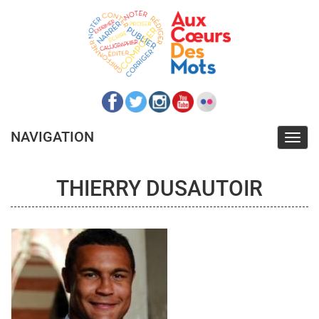
Aller
au
contenu
principal
NAVIGATION
Toggl
navig
THIERRY DUSAUTOIR