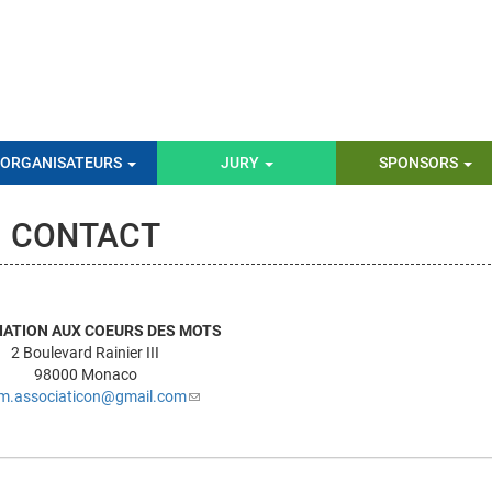
ORGANISATEURS
JURY
SPONSORS
CONTACT
IATION AUX COEURS DES MOTS
2 Boulevard Rainier III
98000 Monaco
m.associaticon@gmail.com
(link
sends
e-
mail)