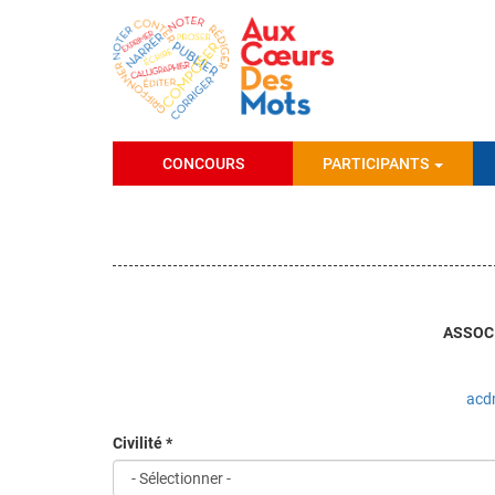
Aller
au
contenu
principal
CONCOURS
PARTICIPANTS
ASSOC
acd
Civilité
*