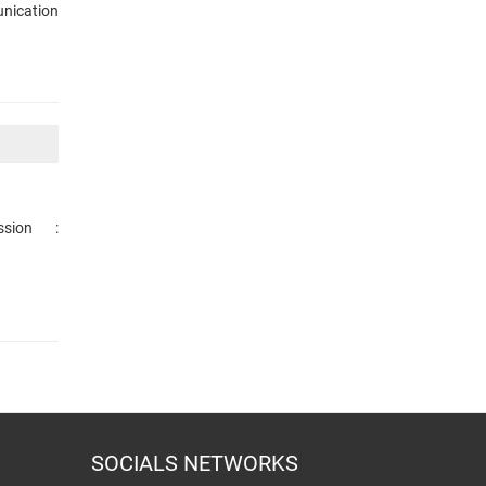
nication
sion :
SOCIALS NETWORKS